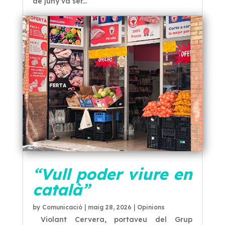
de juny va ser...
“Vull poder viure en
català”
by
Comunicació
|
maig 28, 2026
|
Opinions
Violant Cervera, portaveu del Grup