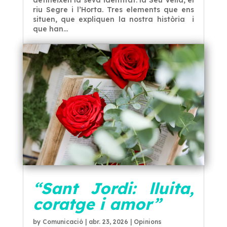
defineixen la seva identitat: la Seu Vella, el
riu Segre i l’Horta. Tres elements que ens
situen, que expliquen la nostra història i
que han...
“Sant Jordi: lluita,
coratge i amor”
by
Comunicació
|
abr. 23, 2026
|
Opinions