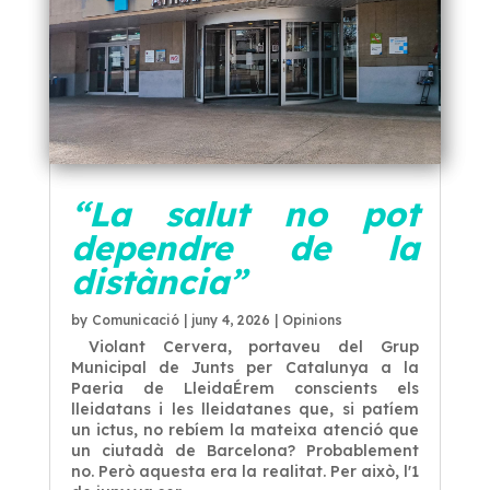
“La salut no pot
dependre de la
distància”
by
Comunicació
|
juny 4, 2026
|
Opinions
Violant Cervera, portaveu del Grup
Municipal de Junts per Catalunya a la
Paeria de LleidaÉrem conscients els
lleidatans i les lleidatanes que, si patíem
un ictus, no rebíem la mateixa atenció que
un ciutadà de Barcelona? Probablement
no. Però aquesta era la realitat. Per això, l'1