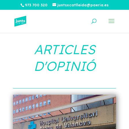
973 700 320
juntsxcatlleida@paeria.es
ARTICLES
D'OPINIÓ