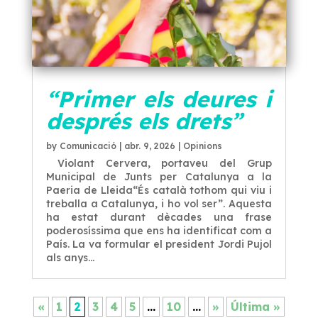
“Primer els deures i
després els drets”
by
Comunicació
|
abr. 9, 2026
|
Opinions
Violant Cervera, portaveu del Grup
Municipal de Junts per Catalunya a la
Paeria de Lleida“És català tothom qui viu i
treballa a Catalunya, i ho vol ser”. Aquesta
ha estat durant dècades una frase
poderosíssima que ens ha identificat com a
País. La va formular el president Jordi Pujol
als anys...
«
1
2
3
4
5
...
10
...
»
Última »