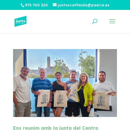
973 700 320
juntsxcatlleida@paeria.es
Ens reunim amb la junta del Centro