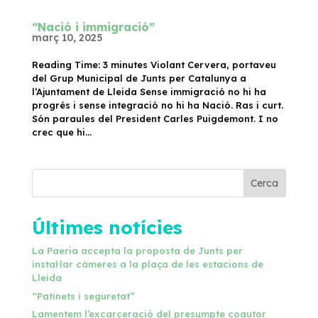
“Nació i immigració”
març 10, 2025
Reading Time: 3 minutes Violant Cervera, portaveu
del Grup Municipal de Junts per Catalunya a
l’Ajuntament de Lleida Sense immigració no hi ha
progrés i sense integració no hi ha Nació. Ras i curt.
Són paraules del President Carles Puigdemont. I no
crec que hi...
Cerca
Últimes notícies
La Paeria accepta la proposta de Junts per
instal·lar càmeres a la plaça de les estacions de
Lleida
“Patinets i seguretat”
Lamentem l’excarceració del presumpte coautor