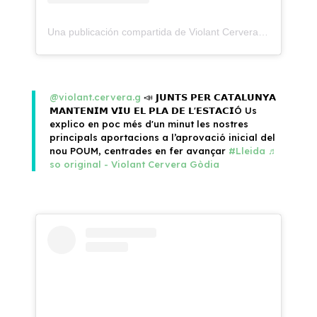
Una publicación compartida de Violant Cervera Gòdia (@violantcervera)
@violant.cervera.g
📣 𝗝𝗨𝗡𝗧𝗦 𝗣𝗘𝗥 𝗖𝗔𝗧𝗔𝗟𝗨𝗡𝗬𝗔
𝗠𝗔𝗡𝗧𝗘𝗡𝗜𝗠 𝗩𝗜𝗨 𝗘𝗟 𝗣𝗟𝗔 𝗗𝗘 𝗟'𝗘𝗦𝗧𝗔𝗖𝗜Ó Us
explico en poc més d'un minut les nostres
principals aportacions a l’aprovació inicial del
nou POUM, centrades en fer avançar
#Lleida
♬
so original - Violant Cervera Gòdia