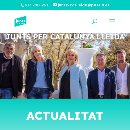
973 700 320
juntsxcatlleida@paeria.es
JUNTS PER CATALUNYA LLEIDA
ACTUALITAT