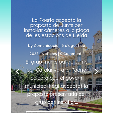
La Paeria accepta la
proposta de Junts per
instal·lar càmeres a la plaça
de les estacions de Lleida
by
Comunicació
|
6 d'agost de
2026
|
Notícies
| 0 Comments
El grup municipal de Junts
per Catalunya a la Paeria
celebra que el govern
municipal hagi acceptat la
proposta presentada pel
grup per instal·lar...