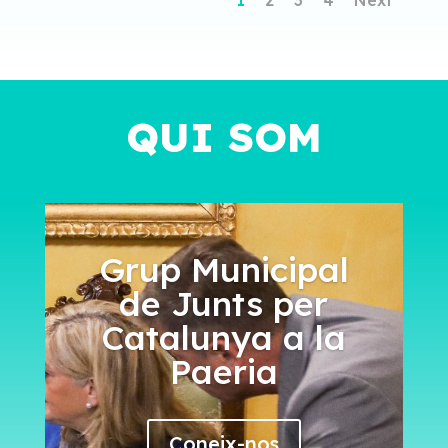
QUI SOM
Grup Municipal
de Junts per
Catalunya a la
Paeria
Coneix-nos