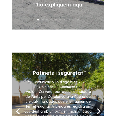
T'ho expliquem aquí
ACTUALITAT
“Patinets i seguretat”
by
Comunicació
|
6 d'agost de 2026
|
Opinions
| 0 Comments
Violant Cervera, portaveu i candidata
de Junts per Catalunya a la Paeria de
LleidaHi ha dades que ens haurien de
fer reflexionar. A Lleida es registra un
accident amb un patinet implicat cada