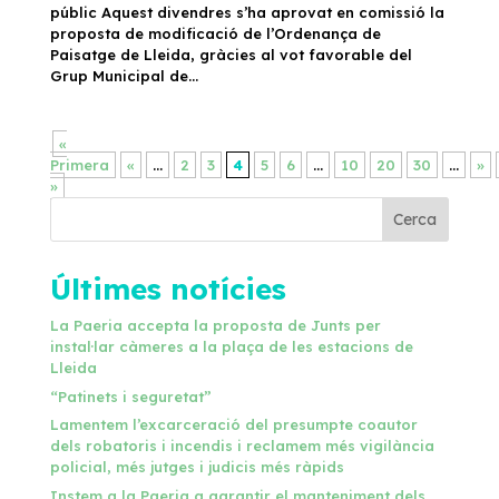
públic Aquest divendres s’ha aprovat en comissió la
proposta de modificació de l’Ordenança de
Paisatge de Lleida, gràcies al vot favorable del
Grup Municipal de...
«
Primera
«
...
2
3
4
5
6
...
10
20
30
...
»
»
Cerca
Últimes notícies
La Paeria accepta la proposta de Junts per
instal·lar càmeres a la plaça de les estacions de
Lleida
“Patinets i seguretat”
Lamentem l’excarceració del presumpte coautor
dels robatoris i incendis i reclamem més vigilància
policial, més jutges i judicis més ràpids
Instem a la Paeria a garantir el manteniment dels