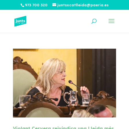
973 700 320
juntsxcatlleida@paeria.es
Violant Cervera reivindica una Lleida més