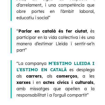
d’arrelament, i una competència que
obre portes en l’àmbit laboral,
educatiu i social”
“
Parlar en català és fer ciutat
, és
participar en la vida col·lectiva i és una
manera d’estimar Lleida i sentir-se’n
part”
“La campanya
M’ESTIMO LLEIDA I
L’ESTIMO EN CATALÀ
es desplega
als
carrers
, als
comerços
, a les
xarxes
i en
actes cívics i culturals
,
amb missatges que apel·len a la
responsabilitat i a l’orgull compartit”