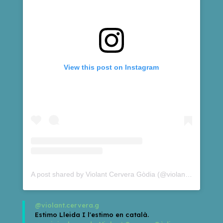
View this post on Instagram
A post shared by Violant Cervera Gòdia (@violantcervera)
@violant.cervera.g
Estimo Lleida I l'estimo en català.