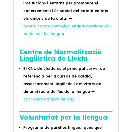
institucions i entitats per promoure el
coneixement i l’ús social del català en tots
els àmbits de la ciutat
➡️
paeria.cat/ca/serveis/llengua-catalana/la-
taula-per-la-llengua
Centre de Normalització
Lingüística de Lleida
El CNL de Lleida és el principal servei de
referència per a cursos de català,
assessorament lingüístic i activitats de
dinamització de l’ús de la llengua
➡️
cpnl.cat/xarxa/cnllleida/
Voluntariat per la llengua
Programa de parelles lingüístiques que