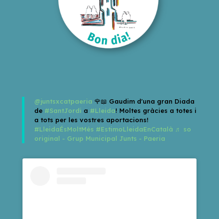
@juntsxcatpaeria
🌹📖 Gaudim d'una gran Diada
de
#SantJordi
a
#Lleida
! Moltes gràcies a totes i
a tots per les vostres aportacions!
#LleidaÉsMoltMés
#EstimoLleidaEnCatalà
♬ so
original - Grup Municipal Junts - Paeria