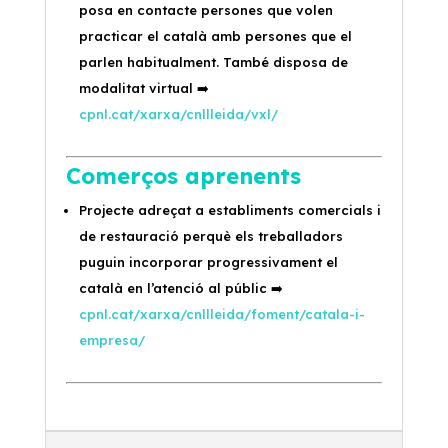
posa en contacte persones que volen
practicar el català amb persones que el
parlen habitualment. També disposa de
modalitat virtual
➡️
cpnl.cat/xarxa/cnllleida/vxl/
Comerços aprenents
Projecte adreçat a establiments comercials i
de restauració perquè els treballadors
puguin incorporar progressivament el
català en l’atenció al públic
➡️
cpnl.cat/xarxa/cnllleida/foment/catala-i-
empresa/