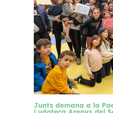
Junts demana a la Pae
Ludoteca Arenys del S