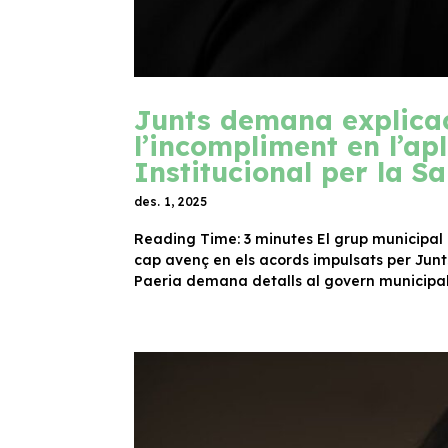
Junts demana explicac
l’incompliment en l’ap
Institucional per la Sa
des. 1, 2025
Reading Time: 3 minutes El grup municipal
cap avenç en els acords impulsats per Junts
Paeria demana detalls al govern municipal 