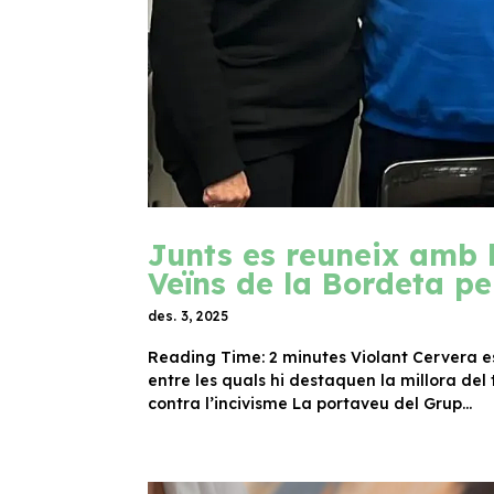
Junts es reuneix amb l
Veïns de la Bordeta pe
des. 3, 2025
Reading Time: 2 minutes Violant Cervera es
entre les quals hi destaquen la millora del t
contra l’incivisme La portaveu del Grup...