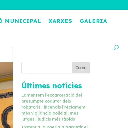
Ó MUNICIPAL
XARXES
GALERIA
Cerca
Últimes notícies
Lamentem l’excarceració del
presumpte coautor dels
robatoris i incendis i reclamem
més vigilància policial, més
jutges i judicis més ràpids
Instem a la Paeria a garantir el