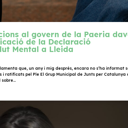
ions al govern de la Paeria da
licació de la Declaració
lut Mental a Lleida
 lamenta que, un any i mig després, encara no s’ha informat 
 i ratificats pel Ple El Grup Municipal de Junts per Catalunya 
sobre...