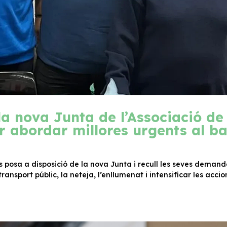
a nova Junta de l’Associació de
r abordar millores urgents al ba
 posa a disposició de la nova Junta i recull les seves demand
ransport públic, la neteja, l’enllumenat i intensificar les accio