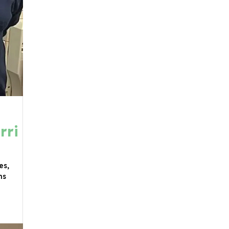
rri
es,
ns