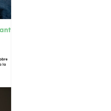
vant
sobre
a la