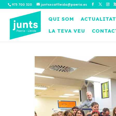
973 700 320
juntsxcatlleida@paeria.es
QUI SOM
ACTUALITAT
LA TEVA VEU
CONTAC