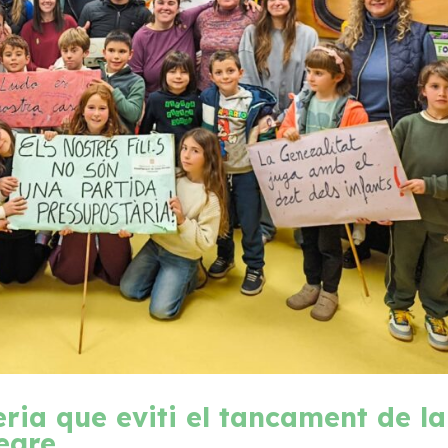
ria que eviti el tancament de la
egre