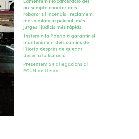
Lamentem l’excarceració del
presumpte coautor dels
robatoris i incendis i reclamem
més vigilància policial, més
jutges i judicis més ràpids
Instem a la Paeria a garantir el
manteniment dels camins de
l’Horta després de quedar
deserta la licitació
Presentem 54 al·legacions al
POUM de Lleida