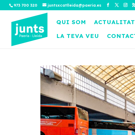
973 700 320
juntsxcatlleida@paeria.es
QUI SOM
ACTUALITAT
LA TEVA VEU
CONTAC