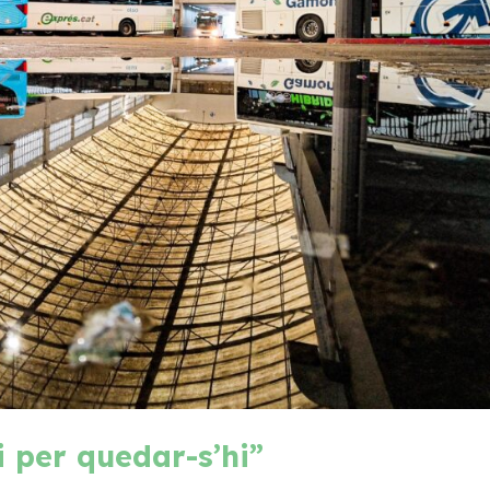
i per quedar-s’hi”