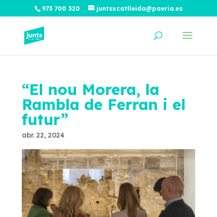
973 700 320
juntsxcatlleida@paeria.es
“El nou Morera, la
Rambla de Ferran i el
futur”
abr. 22, 2024