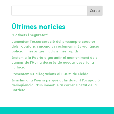
Cerca
Últimes notícies
“Patinets i seguretat”
Lamentem l’excarceració del presumpte coautor
dels robatoris i incendis i reclamem més vigilància
policial, més jutges i judicis més ràpids
Instem a la Paeria a garantir el manteniment dels
camins de l’Horta després de quedar deserta la
licitació
Presentem 54 al·legacions al POUM de Lleida
Insistim a la Paeria perquè actuï davant l’ocupació
delinqüencial d’un immoble al carrer Hostal de la
Bordeta