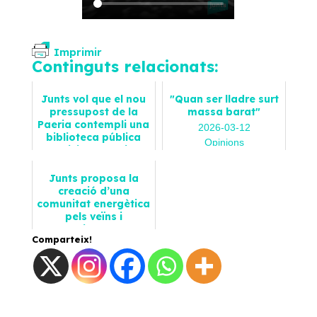
Imprimir
Continguts relacionats:
Junts vol que el nou
"Quan ser lladre surt
pressupost de la
massa barat"
Paeria contempli una
2026-03-12
biblioteca pública
Opinions
municipal a Lleida
2023-10-24
Junts proposa la
Notícies
creació d’una
comunitat energètica
pels veïns i
establiments del
Comparteix!
Centre Històric de...
2025-03-18
Notícies