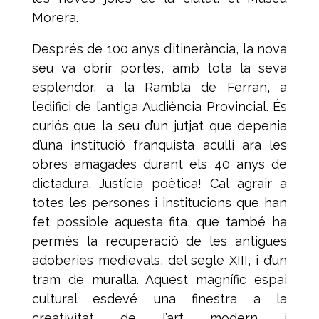
Morera.
Després de 100 anys d’itinerància, la nova
seu va obrir portes, amb tota la seva
esplendor, a la Rambla de Ferran, a
l’edifici de l’antiga Audiència Provincial. És
curiós que la seu d’un jutjat que depenia
d’una institució franquista aculli ara les
obres amagades durant els 40 anys de
dictadura. Justícia poètica! Cal agrair a
totes les persones i institucions que han
fet possible aquesta fita, que també ha
permès la recuperació de les antigues
adoberies medievals, del segle XIII, i d’un
tram de muralla. Aquest magnífic espai
cultural esdevé una finestra a la
creativitat de l’art modern i