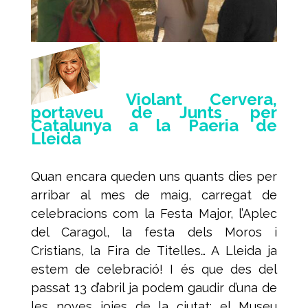
Violant Cervera,
portaveu de Junts per
Catalunya a la Paeria de
Lleida
Quan encara queden uns quants dies per
arribar al mes de maig, carregat de
celebracions com la Festa Major, l’Aplec
del Caragol, la festa dels Moros i
Cristians, la Fira de Titelles… A Lleida ja
estem de celebració! I és que des del
passat 13 d’abril ja podem gaudir d’una de
les noves joies de la ciutat: el Museu