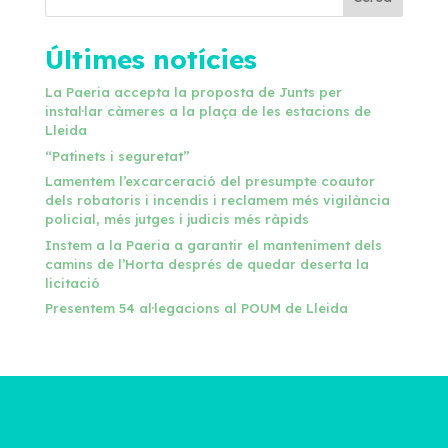
Últimes notícies
La Paeria accepta la proposta de Junts per
instal·lar càmeres a la plaça de les estacions de
Lleida
“Patinets i seguretat”
Lamentem l’excarceració del presumpte coautor
dels robatoris i incendis i reclamem més vigilància
policial, més jutges i judicis més ràpids
Instem a la Paeria a garantir el manteniment dels
camins de l’Horta després de quedar deserta la
licitació
Presentem 54 al·legacions al POUM de Lleida