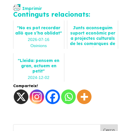
Imprimir
Continguts relacionats:
"No es pot recordar
Junts aconseguim
allò que s’ha oblidat"
suport econòmic per
a projectes culturals
2026-07-16
de les comarques de
Opinions
Lleida
2026-07-21
"Lleida: pensem en
Notícies
gran, actuem en
petit"
2024-12-02
Opinions
Comparteix!
Cerca