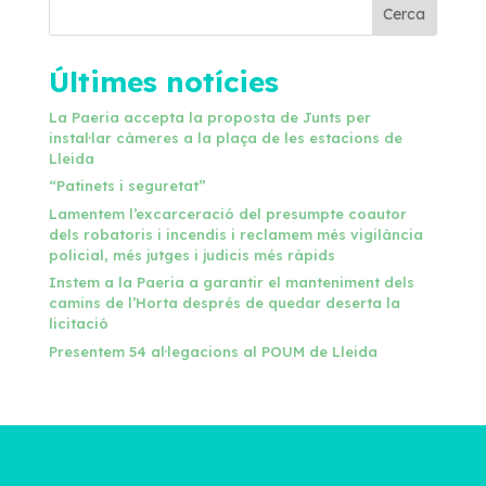
Cerca
Últimes notícies
La Paeria accepta la proposta de Junts per
instal·lar càmeres a la plaça de les estacions de
Lleida
“Patinets i seguretat”
Lamentem l’excarceració del presumpte coautor
dels robatoris i incendis i reclamem més vigilància
policial, més jutges i judicis més ràpids
Instem a la Paeria a garantir el manteniment dels
camins de l’Horta després de quedar deserta la
licitació
Presentem 54 al·legacions al POUM de Lleida