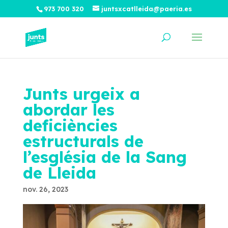
973 700 320
juntsxcatlleida@paeria.es
Junts urgeix a
abordar les
deficiències
estructurals de
l’església de la Sang
de Lleida
nov. 26, 2023