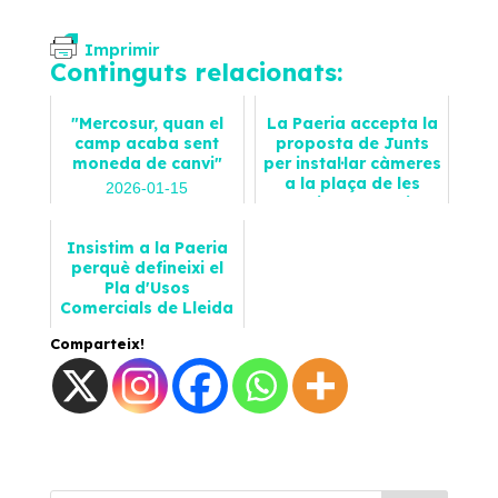
Imprimir
Continguts relacionats:
"Mercosur, quan el
La Paeria accepta la
camp acaba sent
proposta de Junts
moneda de canvi"
per instal·lar càmeres
a la plaça de les
2026-01-15
estacions de Lleida
Opinions
2026-08-06
Insistim a la Paeria
Notícies
perquè defineixi el
Pla d'Usos
Comercials de Lleida
2026-06-10
Comparteix!
Notícies