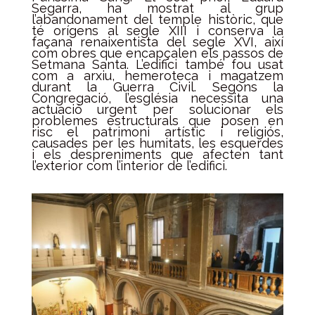
Segarra, ha mostrat al grup
l’abandonament del temple històric, que
té orígens al segle XIII i conserva la
façana renaixentista del segle XVI, així
com obres que encapçalen els passos de
Setmana Santa. L’edifici també fou usat
com a arxiu, hemeroteca i magatzem
durant la Guerra Civil. Segons la
Congregació, l’església necessita una
actuació urgent per solucionar els
problemes estructurals que posen en
risc el patrimoni artístic i religiós,
causades per les humitats, les esquerdes
i els despreniments que afecten tant
l’exterior com l’interior de l’edifici.