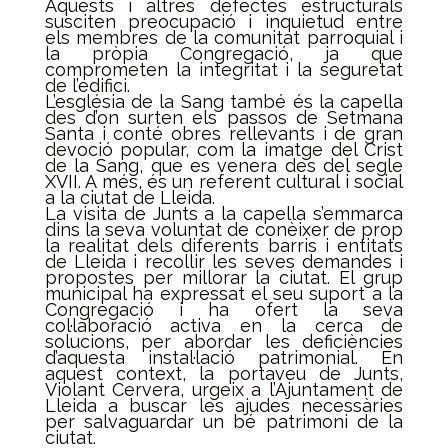
Aquests i altres defectes estructurals
susciten preocupació i inquietud entre
els membres de la comunitat parroquial i
la pròpia Congregació, ja que
comprometen la integritat i la seguretat
de l’edifici.
L’església de la Sang també és la capella
des d’on surten els passos de Setmana
Santa i conté obres rellevants i de gran
devoció popular, com la imatge del Crist
de la Sang, que es venera des del segle
XVII. A més, és un referent cultural i social
a la ciutat de Lleida.
La visita de Junts a la capella s’emmarca
dins la seva voluntat de conèixer de prop
la realitat dels diferents barris i entitats
de Lleida i recollir les seves demandes i
propostes per millorar la ciutat. El grup
municipal ha expressat el seu suport a la
Congregació i ha ofert la seva
col·laboració activa en la cerca de
solucions, per abordar les deficiències
d’aquesta instal·lació patrimonial. En
aquest context, la portaveu de Junts,
Violant Cervera, urgeix a l’Ajuntament de
Lleida a buscar les ajudes necessàries
per salvaguardar un bé patrimoni de la
ciutat.