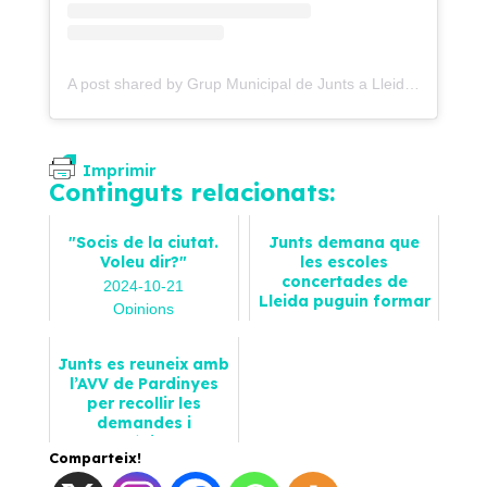
A post shared by Grup Municipal de Junts a Lleida - Paeria (@juntsxcatlleida)
Imprimir
Continguts relacionats:
"Socis de la ciutat.
Junts demana que
Voleu dir?"
les escoles
concertades de
2024-10-21
Lleida puguin formar
Opinions
part de les
comunitats
energètiques...
Junts es reuneix amb
l’AVV de Pardinyes
2025-03-31
per recollir les
Notícies
demandes i
problemàtiques del
Comparteix!
barri
2023-12-20