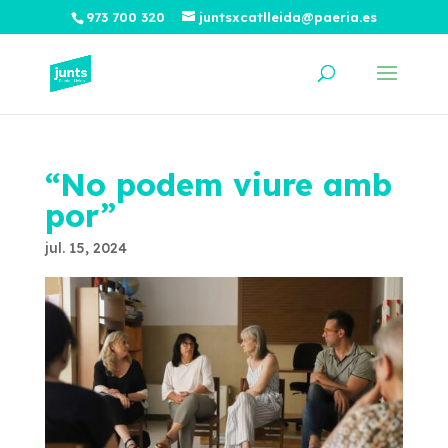
973 700 320
juntsxcatlleida@paeria.es
“No podem viure amb
por”
jul. 15, 2024