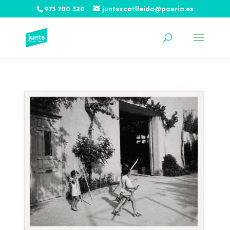
973 700 320
juntsxcatlleida@paeria.es