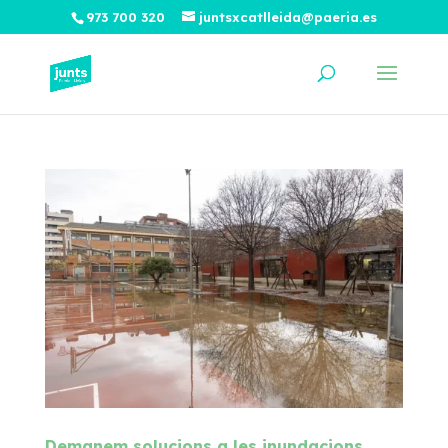
973 700 320
juntsxcatlleida@paeria.es
Demanem solucions a les inundacions