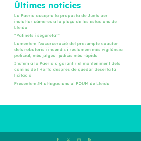
Últimes notícies
La Paeria accepta la proposta de Junts per
instal·lar càmeres a la plaça de les estacions de
Lleida
“Patinets i seguretat”
Lamentem l’excarceració del presumpte coautor
dels robatoris i incendis i reclamem més vigilància
policial, més jutges i judicis més ràpids
Instem a la Paeria a garantir el manteniment dels
camins de l’Horta després de quedar deserta la
licitació
Presentem 54 al·legacions al POUM de Lleida