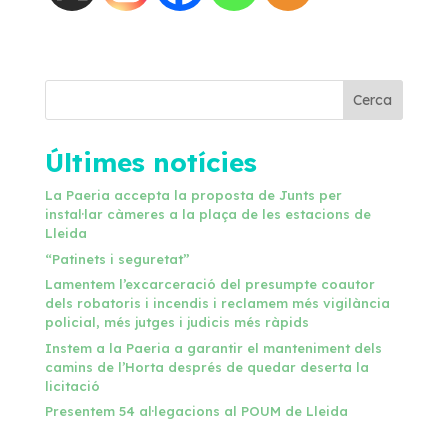
Cerca
Últimes notícies
La Paeria accepta la proposta de Junts per
instal·lar càmeres a la plaça de les estacions de
Lleida
“Patinets i seguretat”
Lamentem l’excarceració del presumpte coautor
dels robatoris i incendis i reclamem més vigilància
policial, més jutges i judicis més ràpids
Instem a la Paeria a garantir el manteniment dels
camins de l’Horta després de quedar deserta la
licitació
Presentem 54 al·legacions al POUM de Lleida