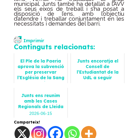
municipal. Junts també ha detallat a l’AVV
els seus eixos de treball i s’ha posat a
disposició de l’ens, amb l’objectiu
d’atendre i treballar conjuntament en les
necessitats i demandes del barri.
Imprimir
Continguts relacionats:
El Ple de la Paeria
Junts encoratja el
aprova la subvenció
Consell de
per preservar
l’Estudiantat de la
l’Església de la Sang
UdL a seguir
de Lleida
fomentant la
participació dels i les
2024-12-20
...
Junts ens reunim
Notícies
amb les Cases
2024-11-20
Regionals de Lleida
Notícies
2026-06-15
Notícies
Comparteix!