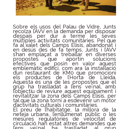
Sobre els usos del Palau de Vidre, Junts
recolza l’AVV en la demanda per disposar
d’espais per dur a terme les seves
múltiples activitats comunitàries. Pel que
fa al xalet dels Camps Elisis, abandonat i
en desús des de fa temps, Junts i l’AVV
s’han emplaçat a treballar en diverses
propostes que aportin solucions
efectives que posin en valor aquest
emblemàtic edifici, com ara la instal·lació
d’un restaurant de KM0 que promocioni
els productes de l’Horta de Lleida.
Aquesta és una de les propostes que el
grup ha traslladat a l’ens veïnal, amb
l’objectiu de reviure aquest equipament i
revitalitzar la zona dels Camps Elisis, per
tal que la zona torni a esdevenir un motor
d’activitats culturals i comunitàries.
El preu de l’habitatge, la millora de la
neteja urbana, l’enllumenat públic o les
mesures regulatòries de velocitat de
circulació han estat altres demandes que
l’ens veïnal ha traslladat al grup