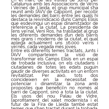
Catalunya amb les Associacions de Veïns
i Veïnes de Lleida, el grup municipal s’ha
reunit amb l’AVV de Cappont, per recollir
les demandes del barri, entre les quals hi
destaca la reivindicació d’uns Camps Elisis
que esdevingui un espai dinamitzador de
referència a la ciutat. La presidenta de
l’ens veïnal, Veni Ros, ha traslladat al grup
les diferents demandes d’un dels barris
més grans i moderns de la ciutat, el qual
aplega actualment uns 16.000 veïns i
veïnes, cada vegada més joves.
Entre els diferents temes tractats, Junts i
l’AVV comparteixen la visió de
transformar els Camps Elisis en un espai
de trobada inclusiva, on els ciutadans i
ciutadanes de totes les edats puguin
gaudir de diverses activitats en un entorn
revitalitzat. Per això, tots dos
coincideixen en la necessitat de
potenciar i dinamitzar la zona amb
propostes que beneficiïn no només al
barri de Cappont, sinó a tota la la ciutat.
Els usos del nou Palau de Vidre,
l’aprofitament del xalet modernista i el
futur de la Fira de Lleida també estat
temes que s’han tractat durant la trobada.