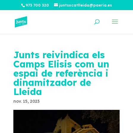
973 700 320
juntsxcatlleida@paeria.es
Junts reivindica els
Camps Elisis com un
espai de referència i
dinamitzador de
Lleida
nov. 15, 2023