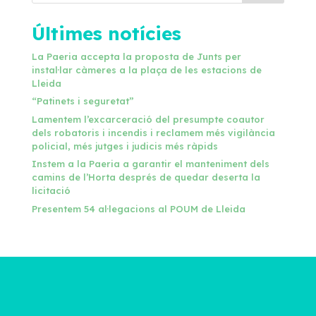
Últimes notícies
La Paeria accepta la proposta de Junts per
instal·lar càmeres a la plaça de les estacions de
Lleida
“Patinets i seguretat”
Lamentem l’excarceració del presumpte coautor
dels robatoris i incendis i reclamem més vigilància
policial, més jutges i judicis més ràpids
Instem a la Paeria a garantir el manteniment dels
camins de l’Horta després de quedar deserta la
licitació
Presentem 54 al·legacions al POUM de Lleida