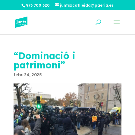
973 700 320
juntsxcatlleida@paeria.es
“Dominació i
patrimoni”
febr. 24, 2025