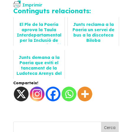
Imprimir
Continguts relacionats:
El Ple de la Paeria
Junts reclama a la
aprova la Taula
Paeria un servei de
Interdepartamental
bus a la discoteca
per la Inclusió de
Biloba
Persones en Situació
2024-09-12
de Vu...
Notícies
Junts demana a la
2024-06-28
Paeria que eviti el
Notícies
tancament de la
Ludoteca Arenys del
Segre
Comparteix!
2025-12-07
Notícies
Cerca