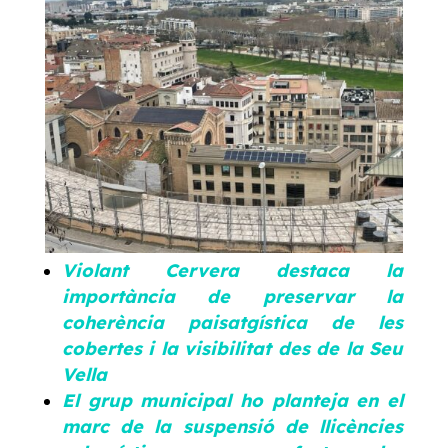
Violant Cervera destaca la
importància de preservar la
coherència paisatgística de les
cobertes i la visibilitat des de la Seu
Vella
El grup municipal ho planteja en el
marc de la suspensió de llicències