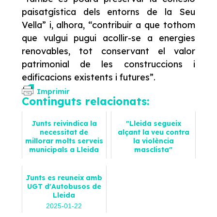
paisatgística dels entorns de la Seu
Vella” i, alhora, “contribuir a que tothom
que vulgui pugui acollir-se a energies
renovables, tot conservant el valor
patrimonial de les construccions i
edificacions existents i futures”.
Imprimir
Continguts relacionats:
Junts reivindica la
"Lleida segueix
necessitat de
alçant la veu contra
millorar molts serveis
la violència
municipals a Lleida
masclista"
2024-10-18
2023-11-25
Notícies
Opinions
Junts es reuneix amb
UGT d'Autobusos de
Lleida
2025-01-22
Notícies