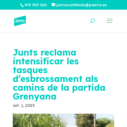
973 700 320
juntsxcatlleida@paeria.es
Junts reclama
intensificar les
tasques
d’esbrossament als
camins de la partida
Grenyana
set. 1, 2025