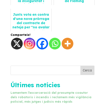
la inseguretat i
de Fleming
multireincidència
2024-01-12
delicti...
Notícies
Junts vota en contra
2024-05-31
d'una nova pròrroga
Notícies
del contracte de
neteja per "no avalar
més una situació
Comparteix!
ins...
2025-11-19
Notícies
Cerca
Últimes notícies
Lamentem l’excarceració del presumpte coautor
dels robatoris i incendis i reclamem més vigilància
policial, més jutges i judicis més ràpids