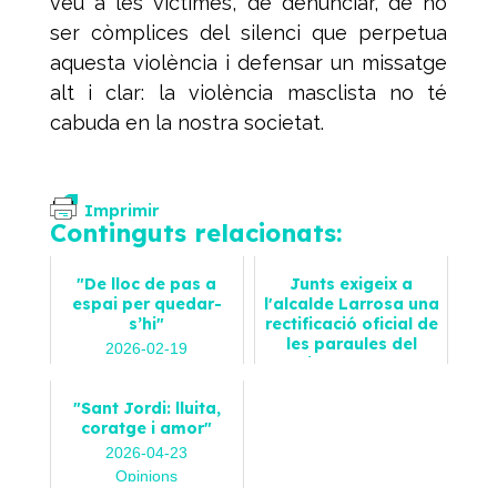
veu a les víctimes, de denunciar, de no
ser còmplices del silenci que perpetua
aquesta violència i defensar un missatge
alt i clar: la violència masclista no té
cabuda en la nostra societat.
Imprimir
Continguts relacionats:
"De lloc de pas a
Junts exigeix a
espai per quedar-
l'alcalde Larrosa una
s’hi"
rectificació oficial de
les paraules del
2026-02-19
regidor d'esports
Opinions
2023-08-24
"Sant Jordi: lluita,
Notícies
coratge i amor"
2026-04-23
Opinions