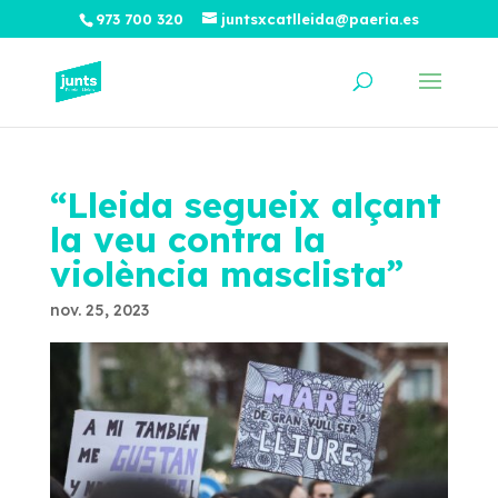
973 700 320
juntsxcatlleida@paeria.es
“Lleida segueix alçant
la veu contra la
violència masclista”
nov. 25, 2023